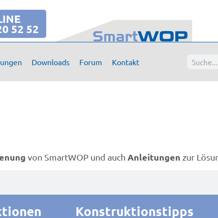
LINE
20 52 52
tungen
Downloads
Forum
Kontakt
ienung
Anleitungen
von SmartWOP und auch
zur Lösu
ktionen
Konstruktionstipps