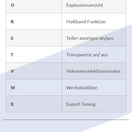
O
Explosionsansicht
R
Maßband Funktion
S
Teiler anzeigen an/aus
T
Transparenz an/ aus
V
Volumenselektionsmodus
W
Werkstückliste
X
Export Tuning