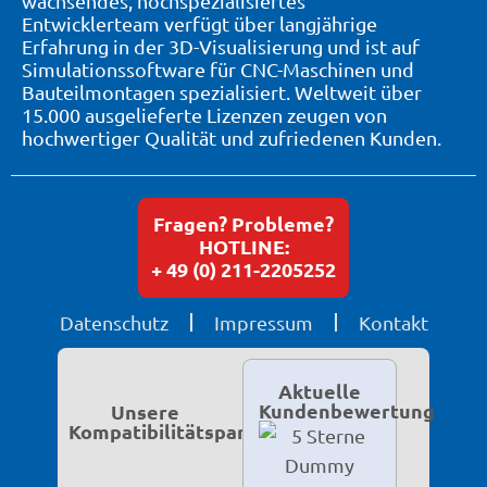
wachsendes, hochspezialisiertes
Entwicklerteam verfügt über langjährige
Erfahrung in der 3D-Visualisierung und ist auf
Simulationssoftware für CNC-Maschinen und
Bauteilmontagen spezialisiert. Weltweit über
15.000 ausgelieferte Lizenzen zeugen von
hochwertiger Qualität und zufriedenen Kunden.
Fragen? Probleme?
HOTLINE:
+ 49 (0) 211-2205252
Datenschutz
Impressum
Kontakt
Aktuelle
Kundenbewertung
Unsere
Kompatibilitätspartner