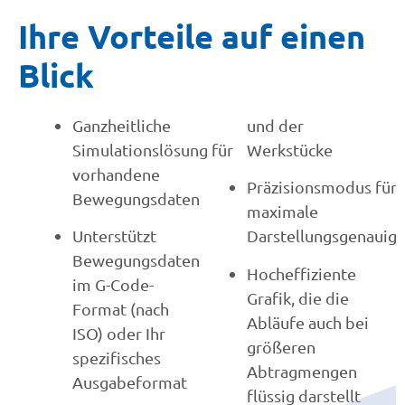
Ihre Vorteile auf einen
Blick
Ganzheitliche
und der
Simulationslösung für
Werkstücke
vorhandene
Präzisionsmodus für
Bewegungsdaten
maximale
Unterstützt
Darstellungsgenauigk
Bewegungsdaten
Hocheffiziente
im G-Code-
Grafik, die die
Format (nach
Abläufe auch bei
ISO) oder Ihr
größeren
spezifisches
Abtragmengen
Ausgabeformat
flüssig darstellt