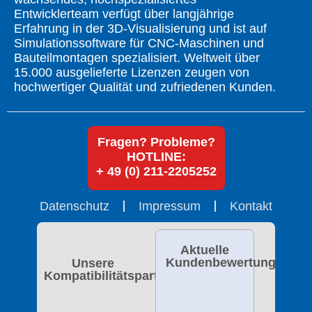
Entwicklerteam verfügt über langjährige
Erfahrung in der 3D-Visualisierung und ist auf
Simulationssoftware für CNC-Maschinen und
Bauteilmontagen spezialisiert. Weltweit über
15.000 ausgelieferte Lizenzen zeugen von
hochwertiger Qualität und zufriedenen Kunden.
Fragen? Probleme?
HOTLINE:
+ 49 (0) 211-2205252
Datenschutz
Impressum
Kontakt
Aktuelle
Kundenbewertung
Unsere
Kompatibilitätspartner