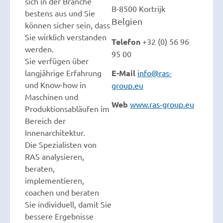
sich in der Branche
B-8500 Kortrijk
bestens aus und Sie
Belgien
können sicher sein, dass
Sie wirklich verstanden
Telefon
+32 (0) 56 96
werden.
95 00
Sie verfügen über
langjährige Erfahrung
E-Mail
info@ras-
und Know-how in
group.eu
Maschinen und
Web
www.ras-group.eu
Produktionsabläufen im
Bereich der
Innenarchitektur.
Die Spezialisten von
RAS analysieren,
beraten,
implementieren,
coachen und beraten
Sie individuell, damit Sie
bessere Ergebnisse