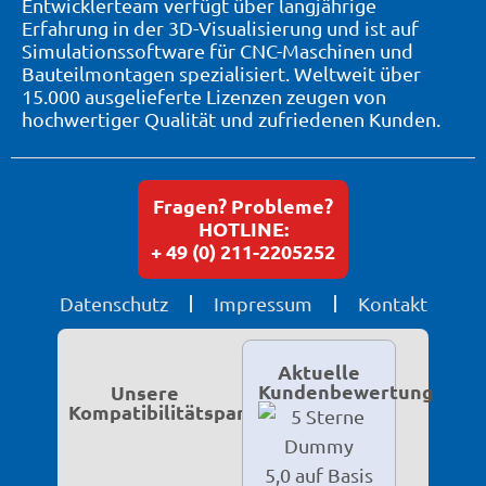
Entwicklerteam verfügt über langjährige
Erfahrung in der 3D-Visualisierung und ist auf
Simulationssoftware für CNC-Maschinen und
Bauteilmontagen spezialisiert. Weltweit über
15.000 ausgelieferte Lizenzen zeugen von
hochwertiger Qualität und zufriedenen Kunden.
Fragen? Probleme?
HOTLINE:
+ 49 (0) 211-2205252
Datenschutz
Impressum
Kontakt
Aktuelle
Kundenbewertung
Unsere
Kompatibilitätspartner
5,0 auf Basis