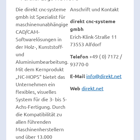
Die direkt cnc-systeme
Anschrift und Kontakt
gmbh ist Spezialist für
direkt cnc-systeme
maschinenunabhängige
gmbh
CAD/CAM-
Erich-Klink-Straße 11
Softwarelösungen in
73553 Alfdorf
der Holz-, Kunststoff-
und
Telefon
+49 ( 0) 7172 /
Aluminiumbearbeitung.
93770-0
Mit dem Kernprodukt
E-Mail
info@direkt.net
„NC-HOPS“ bietet das
Unternehmen ein
Web
direkt.net
flexibles, visuelles
System für die 3- bis 5-
Achs-Fertigung. Durch
die Kompatibilität zu
allen führenden
Maschinenherstellern
und über 13.000