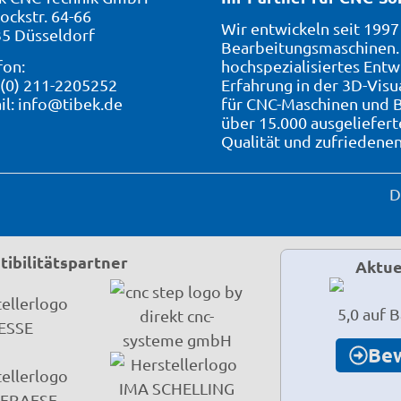
ockstr. 64-66
Wir entwickeln seit 199
5 Düsseldorf
Bearbeitungsmaschinen. 
fon:
hochspezialisiertes Entw
 (0) 211-2205252
Erfahrung in der 3D-Visu
il:
info@tibek.de
für CNC-Maschinen und B
über 15.000 ausgeliefer
Qualität und zufriedene
D
ibilitätspartner
Aktue
5,0 auf 
Be