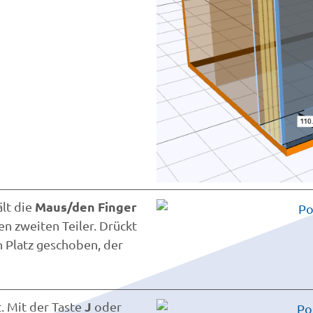
Maus/den Finger
lt die
en zweiten Teiler. Drückt
n Platz geschoben, der
J
t. Mit der Taste
oder