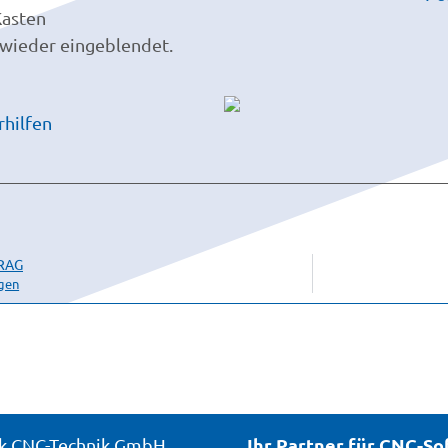
Kasten
 wieder eingeblendet.
RAG
gen
Ihr Partner für CNC-S
k CNC-Technik GmbH