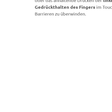
lin
oder das anhaltende Drücken der
Gedrückthalten des Fingers
im Touc
Barrieren zu überwinden.