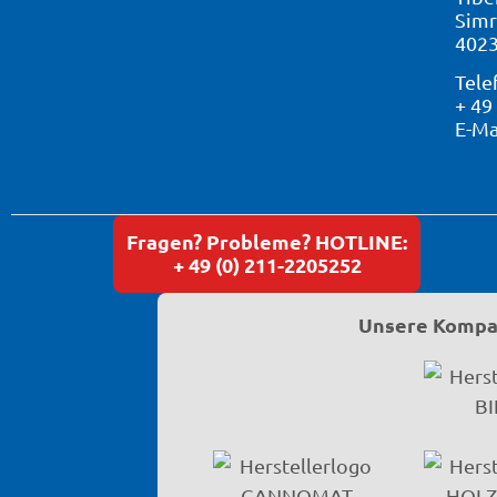
Simr
4023
Tele
+ 49
E-Ma
Fragen? Probleme? HOTLINE:
+ 49 (0) 211-2205252
Unsere Kompat