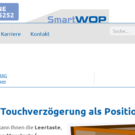
NE
5252
Karriere
Kontakt
RAG
gen
Touchverzögerung als Positio
Leertaste
kann Ihnen die
,