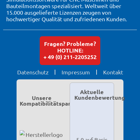
Bauteilmontagen spezialisiert. Weltweit über
15.000 ausgelieferte Lizenzen zeugen von
hochwertiger Qualität und zufriedenen Kunden.
Fragen? Probleme?
HOTLINE:
+ 49 (0) 211-2205252
Datenschutz
Impressum
Kontakt
Aktuelle
Kundenbewertung
Unsere
Kompatibilitätspartner
5,0 auf Basis
von 119
Bewertungen