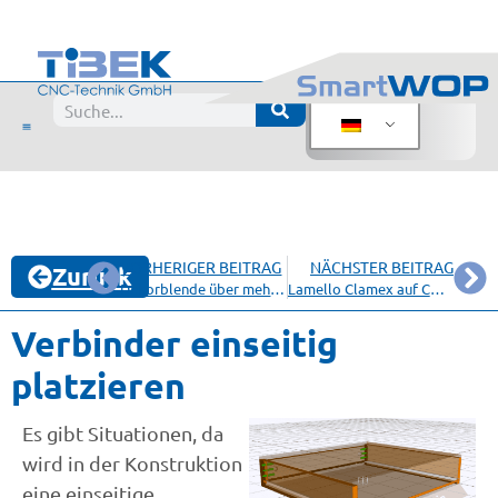
VORHERIGER BEITRAG
NÄCHSTER BEITRAG
Zurück
Dekorblende über mehrere getrennte Volumen
Lamello Clamex auf CNC und Handmaschine
Verbinder einseitig
platzieren
Es gibt Situationen, da
wird in der Konstruktion
eine einseitige