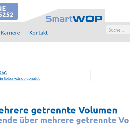
NE
5252
Karriere
Kontakt
RAG
in Seitenwände genutet
ehrere getrennte Volumen
lende über mehrere getrennte V