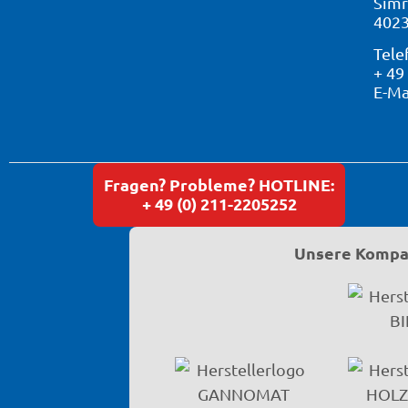
Simr
4023
Tele
+ 49
E-Ma
Fragen? Probleme? HOTLINE:
+ 49 (0) 211-2205252
Unsere Kompat