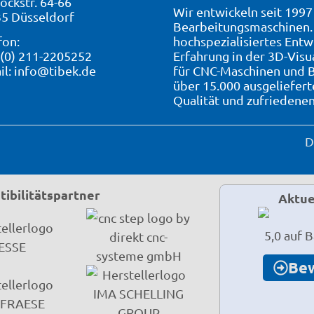
ockstr. 64-66
Wir entwickeln seit 199
5 Düsseldorf
Bearbeitungsmaschinen. 
fon:
hochspezialisiertes Entw
 (0) 211-2205252
Erfahrung in der 3D-Visu
il:
info@tibek.de
für CNC-Maschinen und B
über 15.000 ausgeliefer
Qualität und zufriedene
D
ibilitätspartner
Aktue
5,0 auf 
Be