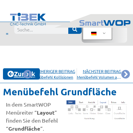
VORHERIGER BEITRAG
NÄCHSTER BEITRAG
Zurück
Menübefehl Kollisionen
Menübefehl Volumen aktivieren
Menübefehl Grundfläche
In dem SmartWOP
Layout
Menüreiter “
”
finden Sie den Befehl
Grundfläche
“
”.