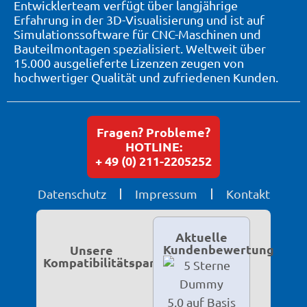
Entwicklerteam verfügt über langjährige
Erfahrung in der 3D-Visualisierung und ist auf
Simulationssoftware für CNC-Maschinen und
Bauteilmontagen spezialisiert. Weltweit über
15.000 ausgelieferte Lizenzen zeugen von
hochwertiger Qualität und zufriedenen Kunden.
Fragen? Probleme?
HOTLINE:
+ 49 (0) 211-2205252
Datenschutz
Impressum
Kontakt
Aktuelle
Kundenbewertung
Unsere
Kompatibilitätspartner
5,0 auf Basis