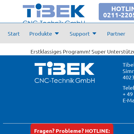
HOTLI
0211-220
Bewertung:
Start
Produkte
Support
Partner
Raumplanung Volpers
Gesendet von
Erstklassiges Programm! Super Unterstütz
Tibe
Simr
4023
Tele
+ 49
E-Ma
Fragen? Probleme? HOTLINE: