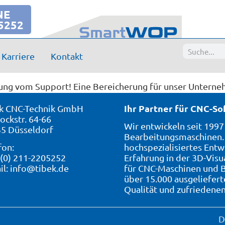
NE
5252
Karriere
Kontakt
ung vom Support! Eine Bereicherung für unser Untern
Ihr Partner für CNC-S
k CNC-Technik GmbH
ockstr. 64-66
Wir entwickeln seit 199
5 Düsseldorf
Bearbeitungsmaschinen. 
fon:
hochspezialisiertes Entw
 (0) 211-2205252
Erfahrung in der 3D-Visu
il:
info@tibek.de
für CNC-Maschinen und B
über 15.000 ausgeliefer
Qualität und zufriedene
D