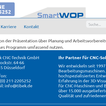
NE
5252
Karriere
Kontakt
ld GbR
n der Präsentation über Planung und Arbeitsvorbereitu
eses Programm umfassend nutzen.
Ihr Partner für CNC-S
k CNC-Technik GmbH
ockstr. 64-66
Wir entwickeln seit 199
5 Düsseldorf
Bearbeitungsmaschinen. 
fon:
hochspezialisiertes Entw
 (0) 211-2205252
Erfahrung in der 3D-Visu
il:
info@tibek.de
für CNC-Maschinen und B
über 15.000 ausgeliefer
Qualität und zufriedene