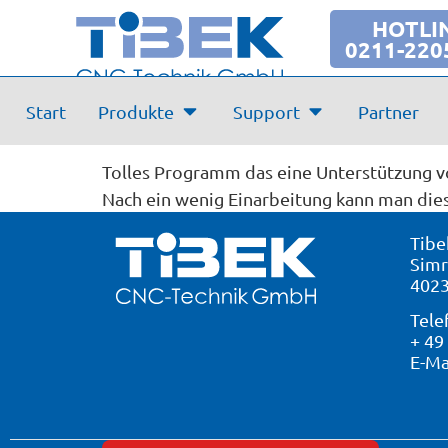
HOTLI
0211-220
Bewertung:
Start
Produkte
Support
Partner
Tischlerei Hoff und Terfe
Gesendet von
Tolles Programm das eine Unterstützung vo
Nach ein wenig Einarbeitung kann man di
Tibe
Simr
4023
Tele
+ 49
E-Ma