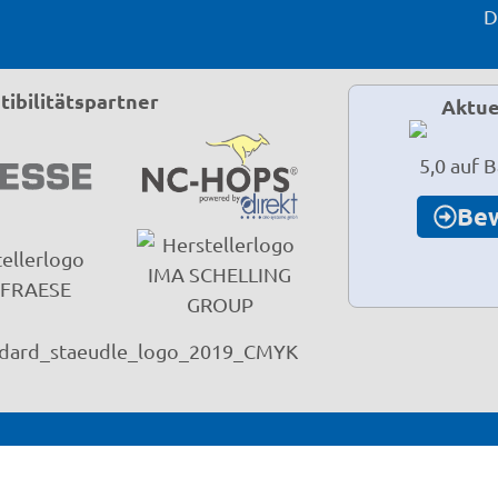
D
ibilitätspartner
Aktue
5,0 auf 
Be