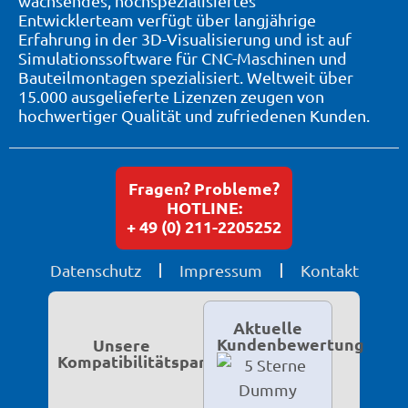
wachsendes, hochspezialisiertes
Entwicklerteam verfügt über langjährige
Erfahrung in der 3D-Visualisierung und ist auf
Simulationssoftware für CNC-Maschinen und
Bauteilmontagen spezialisiert. Weltweit über
15.000 ausgelieferte Lizenzen zeugen von
hochwertiger Qualität und zufriedenen Kunden.
Fragen? Probleme?
HOTLINE:
+ 49 (0) 211-2205252
Datenschutz
Impressum
Kontakt
Aktuelle
Kundenbewertung
Unsere
Kompatibilitätspartner