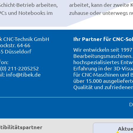
Schicht-Betrieb arbeiten,
ur SmartWOP aber nicht
 PCs und Notebooks im
zuhause oder unterwegs n
Ihr Partner für CNC-S
k CNC-Technik GmbH
ockstr. 64-66
Wir entwickeln seit 199
5 Düsseldorf
Bearbeitungsmaschinen. 
fon:
hochspezialisiertes Entw
 (0) 211-2205252
Erfahrung in der 3D-Visu
il:
info@tibek.de
für CNC-Maschinen und B
über 15.000 ausgeliefer
Qualität und zufriedene
D
ibilitätspartner
Aktue