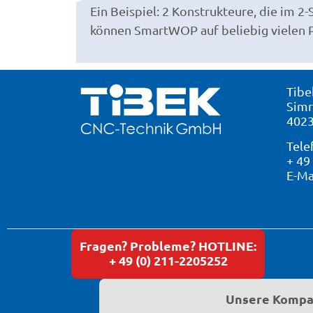
Ein Beispiel: 2 Konstrukteure, die im 2-
arbeitet, kann der zweite Konstrukte
können SmartWOP auf beliebig vielen
Tibe
Simr
4023
Tele
+ 49
E-Ma
Fragen? Probleme? HOTLINE:
+ 49 (0) 211-2205252
Unsere Kompat