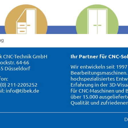
ng
Ihr Partner für CNC-S
k CNC-Technik GmbH
ockstr. 64-66
Wir entwickeln seit 199
5 Düsseldorf
Bearbeitungsmaschinen. 
fon:
hochspezialisiertes Entw
 (0) 211-2205252
Erfahrung in der 3D-Visu
il:
info@tibek.de
für CNC-Maschinen und B
über 15.000 ausgeliefer
Qualität und zufriedene
D