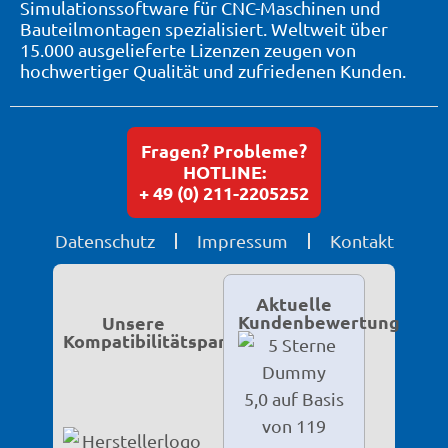
Simulationssoftware für CNC-Maschinen und
Bauteilmontagen spezialisiert. Weltweit über
15.000 ausgelieferte Lizenzen zeugen von
hochwertiger Qualität und zufriedenen Kunden.
Fragen? Probleme?
HOTLINE:
+ 49 (0) 211-2205252
Datenschutz
Impressum
Kontakt
Aktuelle
Kundenbewertung
Unsere
Kompatibilitätspartner
5,0 auf Basis
von 119